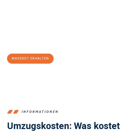
Kallithea
sein kann. Unser Expertenteam steht bereit, um Ihnen
einen reibungslosen Übergang in Ihr neues Zuhause zu
garantieren.
Jetzt
unverbindliches Angebot
erhalten &
100€ sparen:
ANGEBOT ERHALTEN
+4915792653387
INFORMATIONEN
Umzugskosten: Was kostet