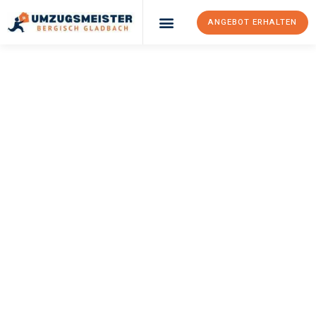
ANGEBOT ERHALTEN
UMZUGSMEISTER
BÜRGER
Umzug Bergisch
Gladbach
Kallithea
Ihr Umzug Bergisch Gladbach Kallithea kann so einfach sein!
Erleben Sie unseren
erstklassigen Service
und sichern Sie sich
die
besten Preise in Bergisch Gladbach
.
Jetzt Ihr individuelles Angebot anfordern und den ersten
Schritt zu einem stressfreien Umzug nach Kallithea
machen: