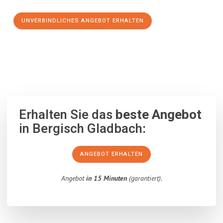
UNVERBINDLICHES ANGEBOT ERHALTEN
100% unverbindlich
– Garantiert eine Antwort
innerhalb von 15
Minuten
.
Erhalten Sie das
beste Angebot
in Bergisch Gladbach:
ANGEBOT ERHALTEN
Angebot
in 15 Minuten
(garantiert).