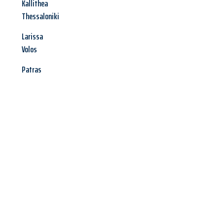
Kallithea
Thessaloniki
Larissa
Volos
Patras
Jetzt anfragen &
Angebot
mit Best-Preis
erhalten!
Schicken Sie uns jetzt Ihre unverbindliche Anfrage und sichern
Sie sich Ihr
individuelles Umzugsangebot für Ihr Anliegen in
Bergisch Gladbach
zum Best-Preis! Nutzen Sie die Gelegenheit
für einen
stressfreien Umzug
mit maximalem Komfort: