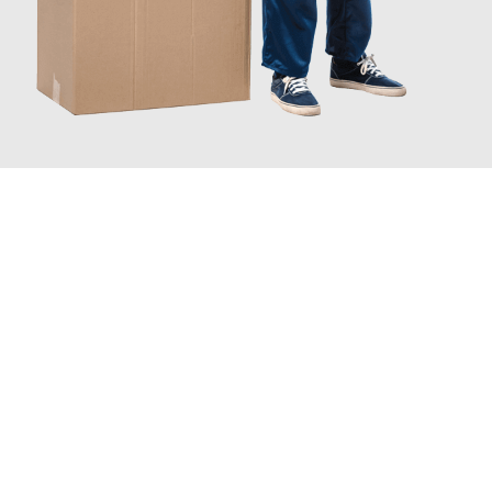
JETZT ANFRAGEN
Erleben Sie mit Umzugsmeister Bürger Bergisch Gladbach, wie
einfach und stressfrei Ihr Umzug Bergisch Gladbach
Olmütz
sein kann. Unser Expertenteam steht bereit, um Ihnen
einen reibungslosen Übergang in Ihr neues Zuhause zu
garantieren.