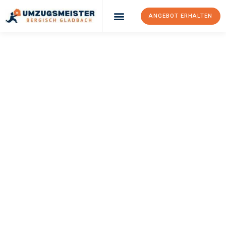
ANGEBOT ERHALTEN
UMZUGSMEISTER
BÜRGER
Umzug Bergisch
Gladbach
Olmütz
Ihr Umzug Bergisch Gladbach Olmütz kann so einfach sein!
Erleben Sie unseren
erstklassigen Service
und sichern Sie sich
die
besten Preise in Bergisch Gladbach
.
Jetzt Ihr individuelles Angebot anfordern und den ersten
Schritt zu einem stressfreien Umzug nach Olmütz machen: