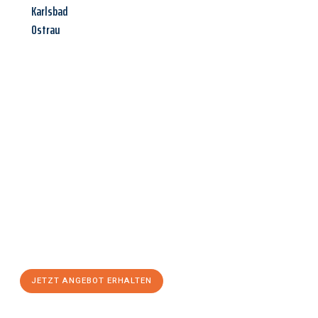
Karlsbad
Ostrau
Jetzt anfragen &
Angebot
mit Best-Preis
erhalten!
Schicken Sie uns jetzt Ihre unverbindliche Anfrage und sichern
Sie sich Ihr
individuelles Umzugsangebot für Ihr Anliegen in
Bergisch Gladbach
zum Best-Preis! Nutzen Sie die Gelegenheit
für einen
stressfreien Umzug
mit maximalem Komfort:
JETZT ANGEBOT ERHALTEN