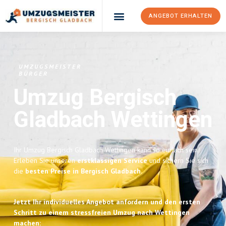
ANGEBOT ERHALTEN
UMZUGSMEISTER
BÜRGER
Umzug Bergisch
Gladbach
Wettingen
Ihr Umzug Bergisch Gladbach Wettingen kann so einfach sein!
Erleben Sie unseren
erstklassigen Service
und sichern Sie sich
die
besten Preise in Bergisch Gladbach
.
Jetzt Ihr individuelles Angebot anfordern und den ersten
Schritt zu einem stressfreien Umzug nach Wettingen
machen: