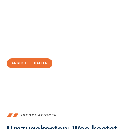
einfach und stressfrei Ihr Umzug Bergisch Gladbach
Wettingen
sein kann. Unser Expertenteam steht bereit, um Ihnen
einen reibungslosen Übergang in Ihr neues Zuhause zu
garantieren.
Jetzt
unverbindliches Angebot
erhalten &
100€ sparen:
ANGEBOT ERHALTEN
+4915792653387
INFORMATIONEN