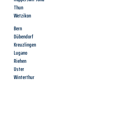
Thun
Wetzikon
Bern
Dübendorf
Kreuzlingen
Lugano
Riehen
Uster
Winterthur
Jetzt anfragen &
Angebot
mit Best-Preis
erhalten!