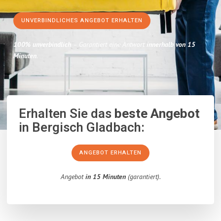
UNVERBINDLICHES ANGEBOT ERHALTEN
100% unverbindlich
– Garantiert eine Antwort
innerhalb von 15
Minuten
.
Erhalten Sie das
beste Angebot
in Bergisch Gladbach:
ANGEBOT ERHALTEN
Angebot
in 15 Minuten
(garantiert).