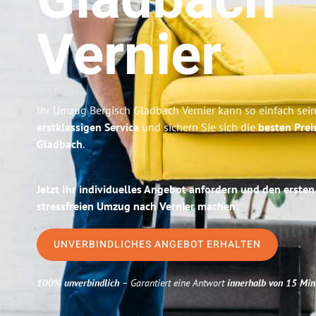
Gladbach
Vernier
Ihr Umzug Bergisch Gladbach Vernier kann so einfach sein
erstklassigen Service
und sichern Sie sich die
besten Prei
Gladbach
.
Jetzt Ihr individuelles Angebot anfordern und den ersten
stressfreien Umzug nach Vernier machen:
UNVERBINDLICHES ANGEBOT ERHALTEN
100% unverbindlich
– Garantiert eine Antwort
innerhalb von 15 Min