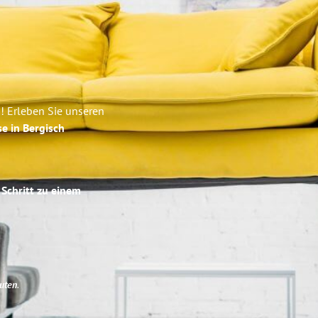
! Erleben Sie unseren
se in Bergisch
 Schritt zu einem
uten
.