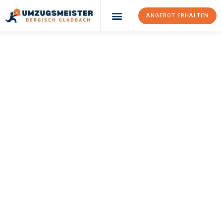
ANGEBOT ERHALTEN
UMZUGSMEISTER
BÜRGER
Umzug Bergisch
Gladbach
Tromso
Ihr Umzug Bergisch Gladbach Tromso kann so einfach sein!
Erleben Sie unseren
erstklassigen Service
und sichern Sie sich
die
besten Preise in Bergisch Gladbach
.
Jetzt Ihr individuelles Angebot anfordern und den ersten
Schritt zu einem stressfreien Umzug nach Tromso machen: