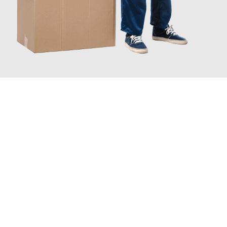
JETZT ANFRAGEN
Erleben Sie mit Umzugsmeister Bürger Bergisch Gladbach, wie
einfach und stressfrei Ihr Umzug Bergisch Gladbach
Tromso
sein kann. Unser Expertenteam steht bereit, um Ihnen
einen reibungslosen Übergang in Ihr neues Zuhause zu
garantieren.