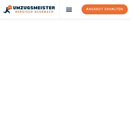
ANGEBOT ERHALTEN
UMZUGSMEISTER
BÜRGER
Umzug Bergisch
Gladbach
Oslo
Ihr Umzug Bergisch Gladbach Oslo kann so einfach sein! Erleben
Sie unseren
erstklassigen Service
und sichern Sie sich die
besten Preise in Bergisch Gladbach
.
Jetzt Ihr individuelles Angebot anfordern und den ersten
Schritt zu einem stressfreien Umzug nach Oslo machen: