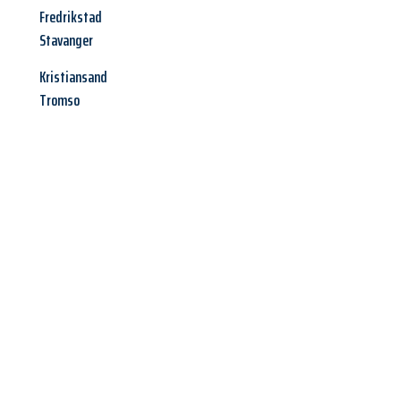
Fredrikstad
Stavanger
Kristiansand
Tromso
Jetzt anfragen &
Angebot
mit Best-Preis
erhalten!
Schicken Sie uns jetzt Ihre unverbindliche Anfrage und sichern
Sie sich Ihr
individuelles Umzugsangebot für Ihr Anliegen in
Bergisch Gladbach
zum Best-Preis! Nutzen Sie die Gelegenheit
für einen
stressfreien Umzug
mit maximalem Komfort: