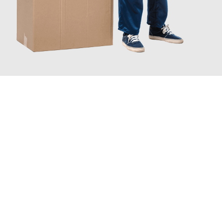
JETZT ANFRAGEN
Erleben Sie mit Umzugsmeister Bürger Bergisch Gladbach, wie
einfach und stressfrei Ihr Umzug Bergisch Gladbach Oslo
sein
kann. Unser Expertenteam steht bereit, um Ihnen einen
reibungslosen Übergang in Ihr neues Zuhause zu garantieren.