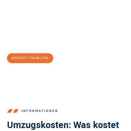
einfach und stressfrei Ihr Umzug Bergisch Gladbach Den
Haag
sein kann. Unser Expertenteam steht bereit, um Ihnen einen
reibungslosen Übergang in Ihr neues Zuhause zu garantieren.
Jetzt
unverbindliches Angebot
erhalten &
100€ sparen:
ANGEBOT ERHALTEN
+4915792653387
INFORMATIONEN
Umzugskosten: Was kostet