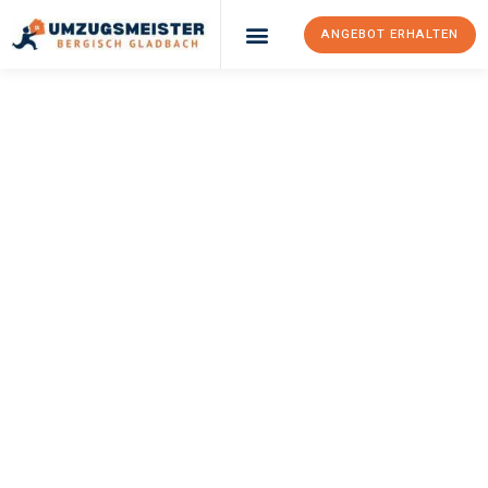
ANGEBOT ERHALTEN
UMZUGSMEISTER
BÜRGER
Umzug Bergisch
Gladbach
Den Haag
Ihr Umzug Bergisch Gladbach Den Haag kann so einfach sein!
Erleben Sie unseren
erstklassigen Service
und sichern Sie sich
die
besten Preise in Bergisch Gladbach
.
Jetzt Ihr individuelles Angebot anfordern und den ersten
Schritt zu einem stressfreien Umzug nach Den Haag
machen: