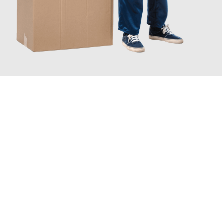
JETZT ANFRAGEN
Erleben Sie mit Umzugsmeister Bürger Bergisch Gladbach, wie
einfach und stressfrei Ihr Umzug Bergisch Gladbach Vejle
sein
kann. Unser Expertenteam steht bereit, um Ihnen einen
reibungslosen Übergang in Ihr neues Zuhause zu garantieren.