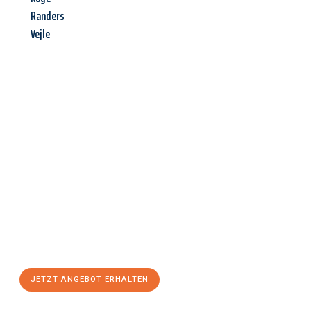
Randers
Vejle
Jetzt anfragen &
Angebot
mit Best-Preis
erhalten!
Schicken Sie uns jetzt Ihre unverbindliche Anfrage und sichern
Sie sich Ihr
individuelles Umzugsangebot für Ihr Anliegen in
Bergisch Gladbach
zum Best-Preis! Nutzen Sie die Gelegenheit
für einen
stressfreien Umzug
mit maximalem Komfort:
JETZT ANGEBOT ERHALTEN