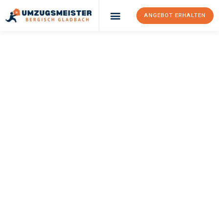
ANGEBOT ERHALTEN
UMZUGSMEISTER
BÜRGER
Umzug Bergisch
Gladbach
Helsingor
Ihr Umzug Bergisch Gladbach Helsingor kann so einfach sein!
Erleben Sie unseren
erstklassigen Service
und sichern Sie sich
die
besten Preise in Bergisch Gladbach
.
Jetzt Ihr individuelles Angebot anfordern und den ersten
Schritt zu einem stressfreien Umzug nach Helsingor
machen: