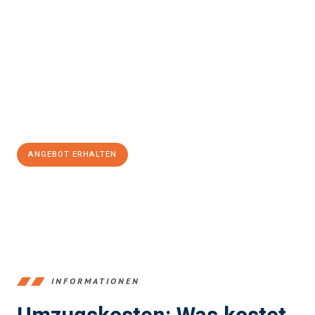
einfach und stressfrei Ihr Umzug Bergisch Gladbach
Helsingor
sein kann. Unser Expertenteam steht bereit, um Ihnen
einen reibungslosen Übergang in Ihr neues Zuhause zu
garantieren.
Jetzt
unverbindliches Angebot
erhalten &
100€ sparen:
ANGEBOT ERHALTEN
+4915792653387
INFORMATIONEN