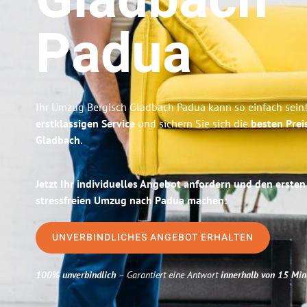
Gladbach
Padua
Ihr Umzug Bergisch Gladbach Padua kann so einfach sein!
erstklassigen Service
und sichern Sie sich die
besten Prei
Gladbach
.
Jetzt Ihr individuelles Angebot anfordern und den ersten
stressfreien Umzug nach Padua machen:
UNVERBINDLICHES ANGEBOT ERHALTEN
100% unverbindlich
– Garantiert eine Antwort
innerhalb von 15 Min