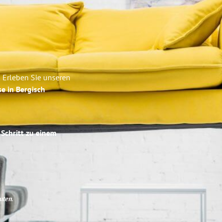
 Erleben Sie unseren
se in Bergisch
 Schritt zu einem
uten
.