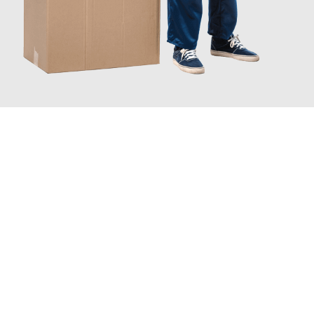
JETZT ANFRAGEN
Erleben Sie mit Umzugsmeister Bürger Bergisch Gladbach, wie
einfach und stressfrei Ihr Umzug Bergisch Gladbach
Kuopio
sein kann. Unser Expertenteam steht bereit, um Ihnen
einen reibungslosen Übergang in Ihr neues Zuhause zu
garantieren.