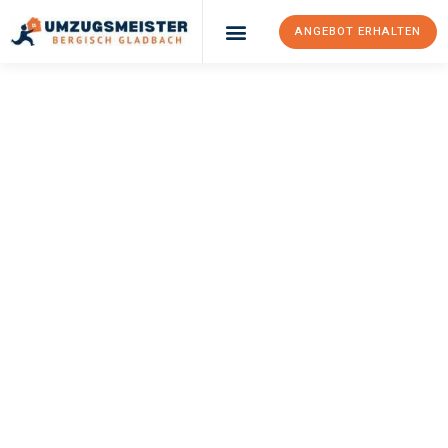
ANGEBOT ERHALTEN
UMZUGSMEISTER
BÜRGER
Umzug Bergisch
Gladbach
Kuopio
Ihr Umzug Bergisch Gladbach Kuopio kann so einfach sein!
Erleben Sie unseren
erstklassigen Service
und sichern Sie sich
die
besten Preise in Bergisch Gladbach
.
Jetzt Ihr individuelles Angebot anfordern und den ersten
Schritt zu einem stressfreien Umzug nach Kuopio machen: