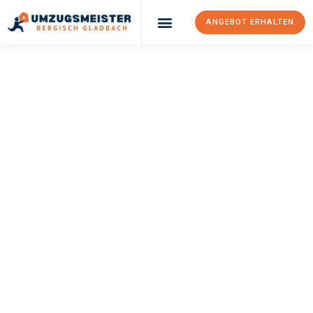
ANGEBOT ERHALTEN
UMZUGSMEISTER
BÜRGER
Umzug Bergisch
Gladbach
Sofia
Ihr Umzug Bergisch Gladbach Sofia kann so einfach sein! Erleben
Sie unseren
erstklassigen Service
und sichern Sie sich die
besten Preise in Bergisch Gladbach
.
Jetzt Ihr individuelles Angebot anfordern und den ersten
Schritt zu einem stressfreien Umzug nach Sofia machen: