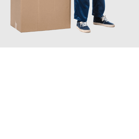
JETZT ANFRAGEN
Erleben Sie mit Umzugsmeister Bürger Bergisch Gladbach, wie
einfach und stressfrei Ihr Umzug Bergisch Gladbach
Sofia
sein kann. Unser Expertenteam steht bereit, um Ihnen einen
reibungslosen Übergang in Ihr neues Zuhause zu garantieren.