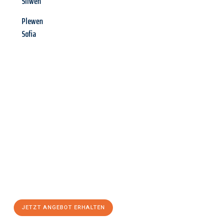
Sliwen
Plewen
Sofia
Jetzt anfragen &
Angebot
mit Best-Preis
erhalten!
Schicken Sie uns jetzt Ihre unverbindliche Anfrage und sichern
Sie sich Ihr
individuelles Umzugsangebot für Ihr Anliegen in
Bergisch Gladbach
zum Best-Preis! Nutzen Sie die Gelegenheit
für einen
stressfreien Umzug
mit maximalem Komfort:
JETZT ANGEBOT ERHALTEN